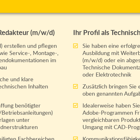
 Redakteur (m/w/d)
Ihr Profil als Technis
) erstellen und pflegen
Sie haben eine erfolgr
wie Service-, Montage-,
Ausbildung mit Weiter
gendokumentationen im
(m/w/d) oder ein abge
bau
Technische Dokumentat
oder Elektrotechnik
ache und klare
chnischen Inhalten
Zusätzlich bringen Sie
oben genannten Aufga
ffung benötigter
Idealerweise haben Sie
e/Betriebsanleitungen)
Adobe-Programmen Fra
rlagen unter
vergleichbaren Produk
dnerstrukturen
Umgang mit CAD-Pro
iligten Fachbereichen
Kommunikationsfähigkei