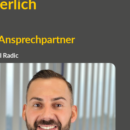
erlich
 Ansprechpartner
l Radic