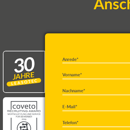
Ansch
Anrede*
Vorname*
Nachname*
E-Mail*
Telefon*