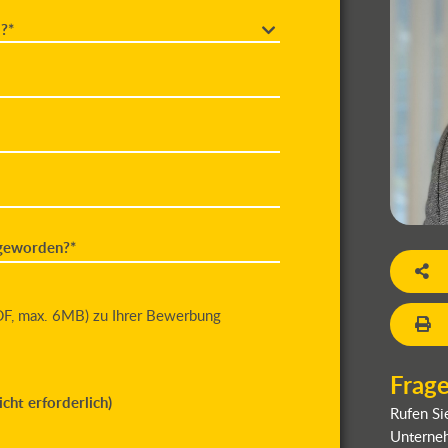
?*
 geworden?*
DF, max. 6MB) zu Ihrer Bewerbung
Frag
cht erforderlich)
Rufen Si
Unterneh