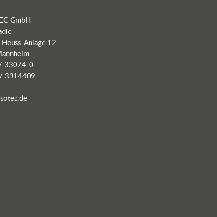
EC GmbH
adic
-Heuss-Anlage 12
Mannheim
 / 33074-0
 / 3314409
sotec.de