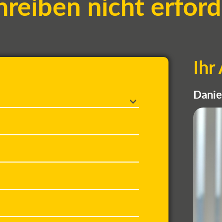
reiben nicht erford
Ihr
Danie