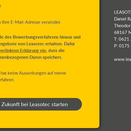
)
LEASOT
Daniel R
 Ihre E-Mail-Adresse versendet.
Theodor
68167 
de des Bewerbungsverfahrens hinaus und
T: 0621
ngebote von Leasotec erhalten. Dafür
P: 0175
verlinkten Erklärung ein
, dass die
enbezogenen Daten speichert.
www.lea
nd hat keine Auswirkungen auf meine
rfahren.